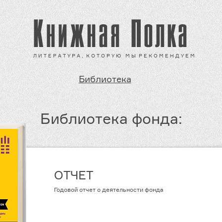
Л И Т Е Р А Т У Р А , К О Т О Р У Ю М Ы Р Е К О М Е Н Д У Е М
Библиотека
Библиотека фонда:
ОТЧЕТ
Годовой отчет о деятельности фонда