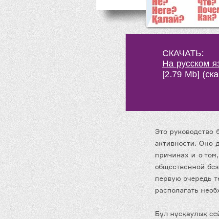
СКАЧАТЬ:
На русском я
[2.79 Mb] (cк
Это руководство 
активности. Оно 
причинах и о том
общественной без
первую очередь т
располагать необ
Бұл нұсқаулық се