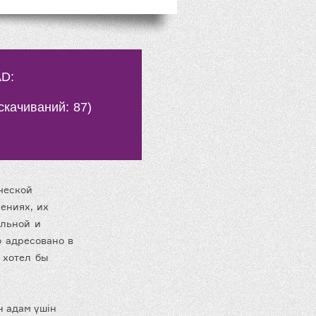
D:
(cкачиваний: 87)
ческой
ениях, их
альной и
о адресовано в
 хотел бы
н адам үшін