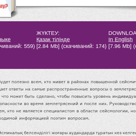
ЖҮКТЕУ:
DOWNLOA
зыке
Қазақ тілінде
In English
ачиваний: 559)
[2.84 Mb] (cкачиваний: 174)
[7.96 Mb] 
будет полезно всем, кто живет в районах повышенной сейсми
дает ответы на самые распространенные вопросы о землетряс
, что может быть сделано, чтобы повысить уровень индивиду
опасности во время землетрясений и после них. Руководств
ем, кто не является специалистом в области сейсмологии, но
ходимой информацией поэтим вопросам.
йсмикалық белсенділігі жоғары аудандарда тұратын кез келге