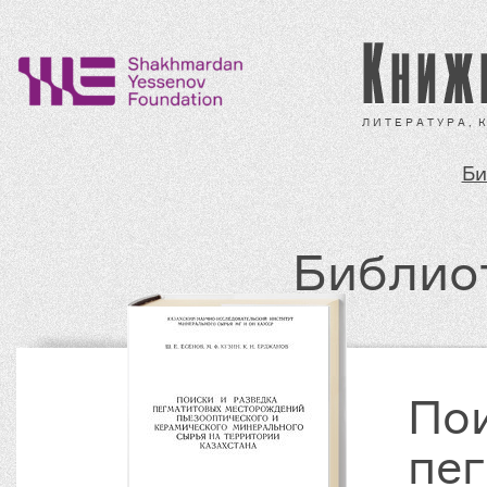
Л И Т Е Р А Т У Р А ,
Би
Библио
Пои
пе