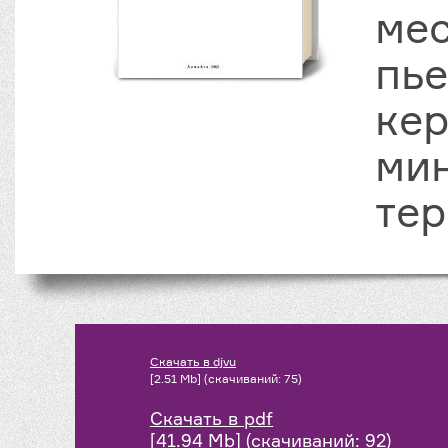
ме
пье
ке
мин
тер
Скачать в djvu
[2.51 Mb] (cкачиваний: 75)
Скачать в pdf
[41.94 Mb] (cкачиваний: 92)