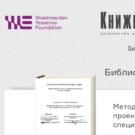
Л И Т Е Р А Т У Р А ,
Би
Библио
Метод
проек
специ