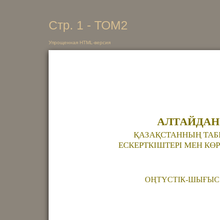
Стр. 1 - ТОМ2
Упрощенная HTML-версия
АЛТАЙДАН
ҚАЗАҚСТАННЫҢ ТАБ
ЕСКЕРТКІШТЕРІ МЕН К
ОҢТҮСТІК-ШЫҒЫС