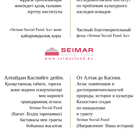
жөніндегі қазақ ғылыми-
по проблемам культурного
зерттеу институты
наследия номадов
«Seimar Social Fund. kz» жеке
Частный благотворительный
қайырымдылық қоры
фонд «Seimar Social Fund. kz»
w w w . s e i m a r f u n d . k z
Алтайдан Каспийге дейін.
От Алтая до Каспия.
Қазақстанның табиғи, тарихи
Атлас памятников и
және мәдени ескерткіштері
достопримечательностей
мен көрнекті
природы, истории и культуры
орындарының атласы
Казахстана создан
Seimar Social Fund
по инициативе
(Бағыт: Біздің тарихымыз)
и гранту
бастамасы мен гранты
Seimar Social Fund
бойынша жасалған
(Направление: Наша история)