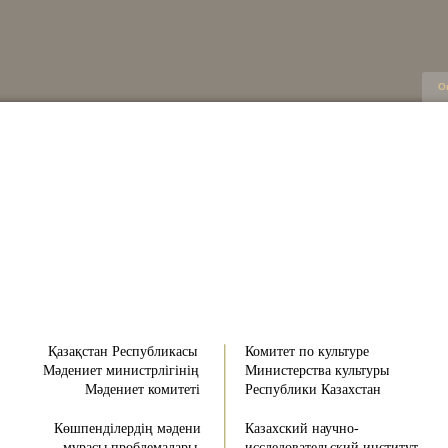
О
Қазақстан Республикасы
Комитет по культуре
Мәдениет министрлігінің
Министерства культуры
Мәдениет комитеті
Республики Казахстан
Көшпенділердің мәдени
Казахский научно-
мұрасы проблемалары
исследовательский институт