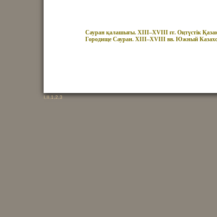
Сауран қалашығы. XIII–XVIII ғғ. Оңтүстік Қазақ
Городище Сауран. XIII–XVIII вв. Южный Казахста
I
,
II
,
1
,
2
,
3