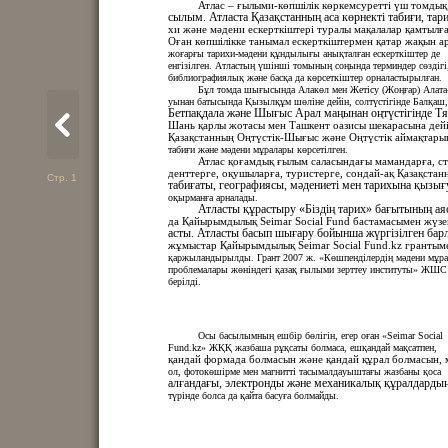
Атлас – ғылыми-көпшілік көркемсуретті үш томдық
сылым. Атласта Қазақстанның аса көрнекті табиғи, тари
хи және мәдени ескерткіштері туралы мақалалар қамтылға
Оған көпшілікке танымал ескерткіштермен қатар жақын а
жоғарғы тарихи-мәдени құндылығы анықталған ескерткіштер де
енгізілген. Атластың үшінші томының соңында терминдер сөздігі
библиографиялық және басқа да көрсеткіштер орналастырылған.
Бұл томда шығысында Алакөл мен Жетісу (Жоңғар) Алата
уынан батысында Қызылқұм шөліне дейін, солтүстігінде Балқаш,
Бетпақдала және Шығыс Арал маңынан оңтүстігінде Тя
Шань қарлы жотасы мен Ташкент оазисы шекарасына дейі
Қазақстанның Оңтүстік-Шығыс және Оңтүстік аймақтар
табиғи және мәдени мұралары көрсетілген.
Атлас қоғамдық ғылым саласындағы мамандарға, ст
денттерге, оқушыларға, туристерге, сондай-ақ Қазақстан
Стр. 1
табиғаты, географиясы, мәдениеті мен тарихына қызы
оқырманға арналады.
Атласты құрастыру «Біздің тарих» бағытының ая
да Қайырымдылық Seimar Social Fund бастамасымен жүзе
асты. Атласты басып шығару бойынша жүргізілген бар
жұмыстар Қайырымдылық Seimar Social Fund.kz грантым
қаржыландырылды. Грант 2007 ж. «Көшпенділердің мәдени мұр
проблемалары жөніндегі қазақ ғылыми зерттеу институты» ЖШС
берілді.
Осы басылымның ешбір бөлігін, егер оған «Seimar Social
Fund.kz» ЖҚҚ жазбаша рұқсаты болмаса, ешқандай мақсатпен,
қандай формада болмасын және қандай құрал болмасын, 
ол, фотокөшірме мен магнитті тасымалдауыштағы жазбаны қоса
алғандағы, электронды және механикалық құралдардың
түрінде болса да қайта басуға болмайды.