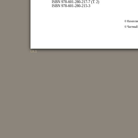
ISBN 978-601-280-217-7 (Т. 2)
ISBN 978-601-280-215-3
© Казахски
© Частный 
I
,
II
,
1