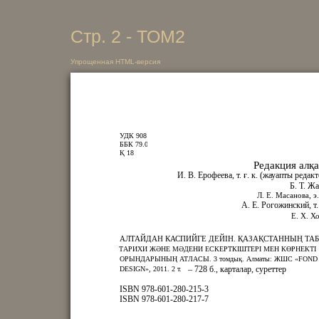
Стр. 2 - ТОМ2
Упрощенная HTML-версия
УДК 908
ББК 79.0
Қ 18
Редакция алқ
И. В. Ерофеева, т. ғ. к. (жауапты редак
Б. Т. Ж
Л. Е. Масанова, э. 
А. Е. Рогожинский, т. 
Е. Х. Х
АЛТАЙДАН КАСПИЙГЕ ДЕЙІН. ҚАЗАҚСТАННЫҢ ТАБ
ТАРИХИ ЖӘНЕ МӘДЕНИ ЕСКЕРТКІШТЕРІ МЕН КӨРНЕКТІ
ОРЫНДАРЫНЫҢ АТЛАСЫ. 3 томдық. Алматы: ЖШС «FOND
– 728 б., карталар, суреттер
DESIGN», 2011. 2 т.
ISBN 978-601-280-215-3
ISBN 978-601-280-217-7