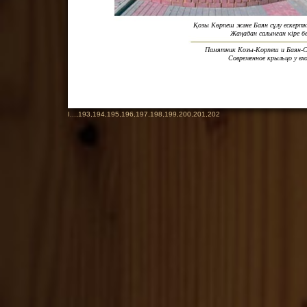
Қозы Көрпеш және Баян сұлу ескертк
Жаңадан салынған кіре бе
Памятник Козы-Корпеш и Баян-Су
Современное крыльцо у вх
I
...,
193
,
194
,
195
,
196
,
197
,
198
,
199
,
200
,
201
,
202