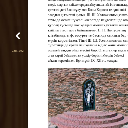
екеуі, қырғыз-қайсақтардың айтуынша, әйгілі ғашықта
ертегісіндегі Баян сұлу мен Қозы Көрпеш те, үшіншісі 
олардың қызметші қызы». Ш. Ш. Уәлихановтың сипат-
тауы да осыған ұқсас: «керегеде кеуделерінде ал
құрсақ тұсында қос қолдап моншақ ұстаған азия
кейіптегі төрт тұлға бейнеленген». Н. Н. Пантусовтың
к ітабындағы фотосурет те басында сынығы бар 
мүсін көрсетілген. Тіпті Ш. Ш. Уәлихановтың сы
суретінде де еркек пен қолына ыдыс және мойы
әшекей таққан әйел мүсіні бар. Отырған ер адам 
Стр. 202
оған қарай бейімделген үшкір бөрікті әйелдің бейнесі
айқын көрсетілген. Бұл мүсін IX–XII ғғ. жатады.