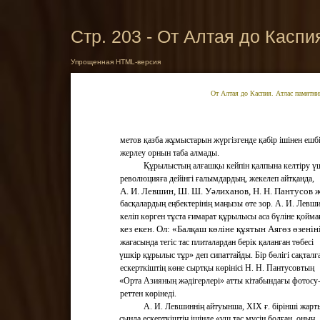
Стр. 203 - От Алтая до Каспи
Упрощенная HTML-версия
От Алтая до Каспия. Атлас памятни
метов қазба жұмыстарын жүргізгенде қабір ішінен ешб
жерлеу орнын таба алмады.
Құрылыстың алғашқы кейпін қалпына келтіру ү
революцияға дейінгі ғалымдардың, жекелеп айтқанда,
А. И. Левшин, Ш. Ш. Уәлиханов, Н. Н. Пантусов 
басқалардың еңбектерінің маңызы өте зор. А. И. Левш
келіп көрген тұста ғимарат құрылысы аса бүліне қойма
кез екен. Ол: «Балқаш көліне құятын Аягөз өзенін
жағасында тегіс тас плиталардан берік қаланған төбесі
үшкір құрылыс тұр» деп сипаттайды. Бір бөлігі сақталғ
ескерткіштің көне сыртқы көрінісі Н. Н. Пантусовтың
«Орта Азияның жәдігерлері» атты кітабындағы фотосу
реттен көрінеді.
А. И. Левшиннің айтуынша, XIX ғ. бірінші жарт
сында ескерткіштің ішінде «үш тас мүсін болған, оның