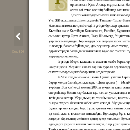
орналасқан. Қала Алатау мұздығынан ба
алған өзі аттас өзеннің бойында салынған
Қазіргі көгалдандырылған шағын қалад
Ұлы Жібек жолының ізімен жүретін Ташкент–Тараз–Бішк
Алматы автомагистралі өтеді. Бүгінде бұл жер арқылы
Қытайға және Қытайдан Қазақстанға, Ресейге, Еуропаға
сонымен қатар Орта Азияға, Таяу Шығысқа, Үндістанға
уар тасымалданады. Бір кездері осы жерден жібек мата
кілемдер, бағалы бұйымдар, дәмдеуіштер, асыл тастар, 
дәрмектерден басқа да экзотикалық тауарлар тиелген т
Стр. 356
керуендері өткен еді.
Бүгінде Меркі қалашығы аталған жазба беректер
жоқтың қасы. Меркінің ежелгі тарихы туралы дереккөзде
саяхатшылардың жазбаларынан кездестіреміз.
629 ж. будда монахы Сюань Цзян Суябтан Тараз
барар жолда былай деп жазады: «Цянь цюань (
Мыңб
түрікше
Бин юл
) елді мекені 200 ли аумақты алып жат
оңтүстігінде басын қар басқан тау, қалған үш жағында т
тегіс дала жатыр. Жері дымқыл, тоғайы қалың, көктем 
рында гүлдері безенген жібек мата секілді. Мұнда мың
бұлақтар мен көлдер бар. Түрік қағаны жыл сайын осы
да келіп жазғы ыстықтан паналайды. Бұл жерде бұғы к
олардың біразының мойнына қоңыраулар тағылған. Бұғыл
адамдарға үйреніп кеткені соншалықты, олар үркіп қашп
Түрік қағаны бұғыларды жақсы көргендіктен, оларды өлт