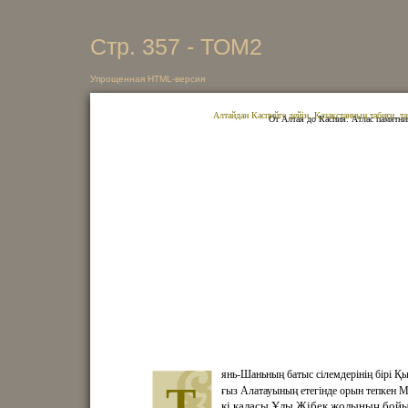
Стр. 357 - ТОМ2
Упрощенная HTML-версия
Алтайдан Каспийге дейін. Қазақстанның табиғи, т
От Алтая до Каспия. Атлас памятни
янь-Шаньның батыс сілемдерінің бірі Қ
Т
ғыз Алатауының етегінде орын тепкен М
кі қаласы Ұлы Жібек жолының бой