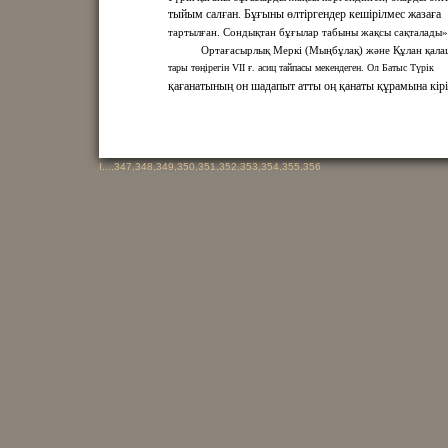
тыйым салған. Бұғыны өлтіргендер кешірілмес жазаға
тартылған. Сондықтан бұғылар табыны жақсы сақталады»
Ортағасырлық Меркі (Мыңбұлақ) және Құлан қала
тары төңірегін VII ғ. асиц тайпасы мекендеген. Ол Батыс Түрік
қағанатының он шадапыт атты оң қанаты құрамына кірі
I
...,
347
,
348
,
349
,
350
,
351
,
352
,
353
,
354
,
355
,
356