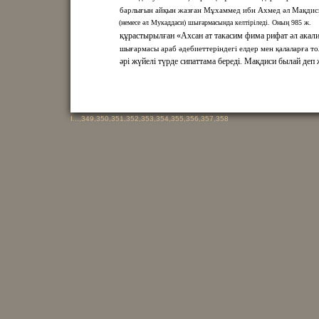
барлығын айқын жазған Мұхаммед ибн Ахмед әл Мақдис
(немесе әл Мукаддаси) шығармасында келтіріледі. Оның 985 ж.
құрастырылған «Ахсан ат такасим фима рифат әл акал
шығармасы араб әдебиеттеріндегі елдер мен қалаларға т
әрі жүйелі түрде сипаттама береді. Мақдиси былай деп 
I
...,
349
,
350
,
351
,
352
,
353
,
354
,
355
,
356
,
357
,
358