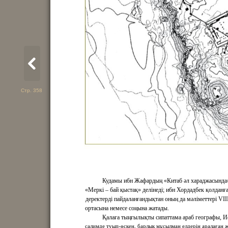
Стр. 358
Кудамы ибн Жафардың «Китаб әл хараджасында
«Меркі – бай қыстақ» делінеді; ибн Хордадбек қолданғ
деректерді пайдаланғандықтан оның да мәліметтері VІІІ
ортасына немесе соңына жатады.
Қалаға тыңғылықты сипаттама араб географы, И
салимде туып-өскен, барлық мұсылман елдерін аралаған 