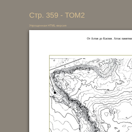
Стр. 359 - ТОМ2
Упрощенная HTML-версия
От Алтая до Каспия. Атлас памятни