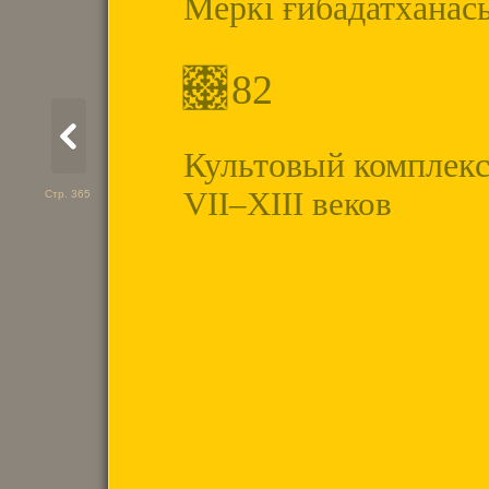
Меркі ғибадатханас
82
Культовый комплек
VII–XIII веков
Стр. 365