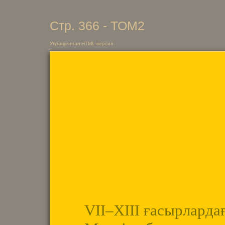
Стр. 366 - ТОМ2
Упрощенная HTML-версия
VII–XIII ғасырларда