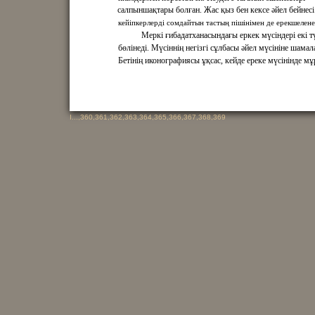
салпыншақтары болған. Жас қыз бен кексе әйел бейнесі
кейіпкерлерді сомдайтын тастың пішінімен де ерекшелене
Меркі ғибадатханасындағы еркек мүсіндері екі т
бөлінеді. Мүсіннің негізгі сұлбасы әйел мүсініне шамал
Бетінің иконографиясы ұқсас, кейде ереке мүсінінде мұ
I
...,
360
,
361
,
362
,
363
,
364
,
365
,
366
,
367
,
368
,
369