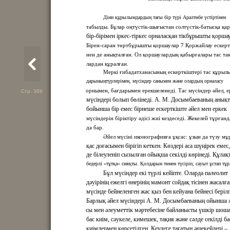
Діни құрылымдардың тағы бір түрі Аралтөбе үстіртінен
табылды. Бұлар оңтүстік-шығыстан солтүстік-батысқа қа
бір-бірімен іркес-тіркес орналасқан тікбұрышты қоршау
Бірен-саран төртбұрышты қоршаулар 7 Қоржайлау ескерт
нен де анықталған. Ол қоршаулардың қабырғалары тас тақ
лардан құралған.
Меркі ғибадатханасының ескерткіштері тас құрыл
дарыныңтүрлерімен, мүсіндер санымен және олардың орналасу
орнымен, бағдарымен ерекшеленеді. Тас мүсіндер әйел, е
Стр. 369
мүсіндері болып бөлінеді. А. М. Досымбаеваның анық
бойынша бір емес бірнеше ескерткіште әйел мен еркек
мүсіндерін біріктіру әдісі жиі кездеседі. Жекелей тұрған
да бар.
Әйел мүсіні иконографияға ұқсас: ұзын да түзу м
қас доғасымен бірігіп кеткен. Көздері аса шүңірек емес,
де білеуленіп сызылған ойықша секілді көрінеді. Құлақ
бедерлі «тұтқа» сияқты. Қолдарын төмен түсіріп, сауыт ұстап тұр
Бұл мүсіндер екі түрлі кейіпте. Оларда палеолит
дәуірінің ежелгі өнерінің мамонт сойдақ тісінен жасалға
мүсінде бейнеленген жас қыз бен кейуана бейнесі берілг
Барлық әйел мүсіндері А. М. Досымбаеваның ойынша 
сы мен әлеуметтік мәртебесіне байланысты үшкір шош
бас киім, сәукеле, кимешек, тақия және сәлде секілді ба
киімдермен көрсетілген. Кеудеге тағатын әшекейлері –