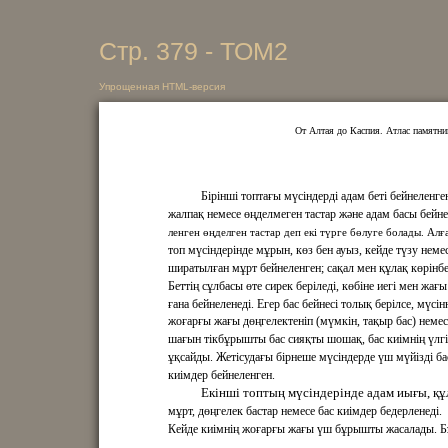
Стр. 379 - ТОМ2
Упрощенная HTML-версия
От Алтая до Каспия. Атлас памятни
Бірінші топтағы мүсіндерді адам беті бейнеленге
жалпақ немесе өңделмеген тастар және адам басы бейне
ленген өңделген тастар деп екі түрге бөлуге болады. Ал
топ мүсіндерінде мұрын, көз бен ауыз, кейде түзу неме
ширатылған мұрт бейнеленген; сақал мен құлақ көрінбе
Беттің сұлбасы өте сирек беріледі, көбіне иегі мен жағы
ғана бейнеленеді. Егер бас бейнесі толық берілсе, мүсін
жоғарғы жағы дөңгелектеніп (мүмкін, тақыр бас) немес
шағын тікбұрышты бас сияқты шошақ, бас киімнің үлгі
ұқсайды. Жетісудағы бірнеше мүсіндерде үш мүйізді ба
киімдер бейнеленген.
Екінші топтың мүсіндерінде адам иығы, құ
мұрт, дөңгелек бастар немесе бас киімдер бедерленеді.
Кейде киімнің жоғарғы жағы үш бұрышты жасалады. Б