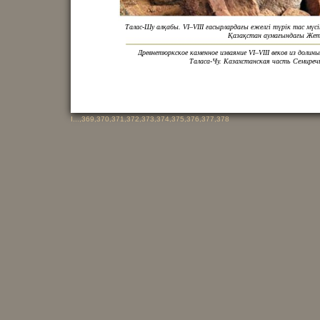
Талас-Шу алқабы. VI–VIII ғасырлардағы ежелгі түрік тас мүсі
Қазақстан аумағындағы Жет
Древнетюркское каменное изваяние VI–VIII веков из долины
Таласа-Чу. Казахстанская часть Семиреч
I
...,
369
,
370
,
371
,
372
,
373
,
374
,
375
,
376
,
377
,
378