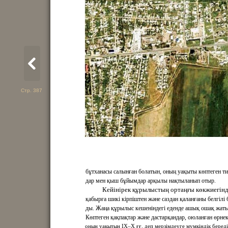
Стр. 387
бұтханасы салынған болатын, оның уақыты көптеген т
дар мен қыш бұйымдар арқылы нақтыланып отыр.
Кейінірек құрылыстың ортаңғы көкжиегінд
қабырға шикі кірпіштен және саздан қаланғаны белгілі 
ды. Жаңа құрылыс кешеніндегі еденде ашық ошақ жаты
Көптеген қақпақтар және дастарқандар, оюланған өрне
оның уақытын IX–X ғғ. деп мерзімдеуге мүмкіндік береді