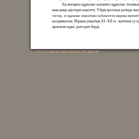
Ең жоғарғы құрылыс көкжиегі құрылыс техника
ның жаңа әдістерін көрсетті. Үйдің іргетасы ретінде жа
тастар, ал құрылыс мақсатына күйдірілген шаршы кірпішт
қолданылған. Мұның уақытын XI–XII ғғ. жататын су 
арналған ыдыс дәлелдеп берді.
I
...,
378
,
379
,
380
,
381
,
382
,
383
,
384
,
385
,
386
,
387