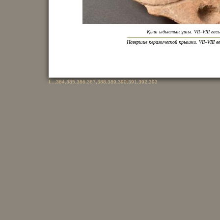
Қыш ыдыстың ұшы. VIІ–VIIІ ғас
Навершие керамической крышки. VII–VIII в
I
...,
384
,
385
,
386
,
387
,
388
,
389
,
390
,
391
,
392
,
393