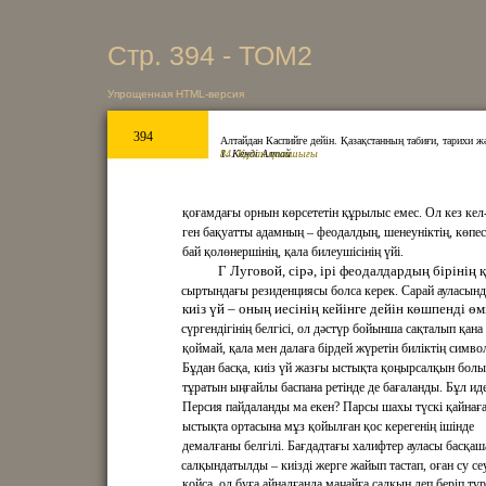
Стр. 394 - ТОМ2
Упрощенная HTML-версия
394
Алтайдан Каспийге дейін. Қазақстанның табиғи, тарихи ж
1. Кенді Алтай
84. Құлан қалашығы
қоғамдағы орнын көрсететін құрылыс емес. Ол кез кел
ген бақуатты адамның – феодалдың, шенеуніктің, көпес
бай қолөнершінің, қала билеушісінің үйі.
Г Луговой, сірә, ірі феодалдардың бірінің 
сыртындағы резиденциясы болса керек. Сарай ауласын
киіз үй – оның иесінің кейінге дейін көшпенді өм
сүргендігінің белгісі, ол дәстүр бойынша сақталып қана
қоймай, қала мен далаға бірдей жүретін биліктің симво
Бұдан басқа, киіз үй жазғы ыстықта қоңырсалқын бол
тұратын ыңғайлы баспана ретінде де бағаланды. Бұл и
Персия пайдаланды ма екен? Парсы шахы түскі қайнағ
ыстықта ортасына мұз қойылған қос керегенің ішінде
демалғаны белгілі. Бағдадтағы халифтер ауласы басқаш
салқындатылды – киізді жерге жайып тастап, оған су се
қойса, ол буға айналғанда маңайға салқын леп беріп тұ