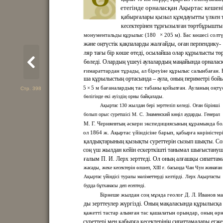
етегінде орналасқан Ақыртас кешені
қабырғалары қызыл құмдауытты үлкен 
кесектерінен тұрғызылған төртбұрышты
×
монументальды құрылыс (180
205 м). Бас көшесі солтү
және оңтүстік қақпаларды жалғайды, оған перпендику-
ляр тағы бір көше өтеді, осылайша олар құрылысты тө
бөледі. Олардың үшеуі аулалардың маңайында орналас
ғимараттардан тұрады, ал біреуіне құрылыс салынбаған. 
ша құрылыстың ортасында – аула, оның периметрі бой
×
5
5 м бағаналардың тас табаны қойылған. Ауланың оңтү
Стр. 398
бөлігінде екі әуіздің орны байқалады.
Ақыртас 130 жылдан бері зерттеліп келеді. Оған бірінші
болып орыс суретшісі М. С. Знаменский көңіл аударды. Генерал
М. Г. Черняевтың әскери экспедициясының құрамында бо
ол 1864 ж. Ақыртас үйіндісіне барып, қабырға көріністер
қалдықтарының қызықты суреттерін сызып шықты. Со
соң үш жылдан кейін ескерткішті танымал шығыстану
ғалым П. И. Лерх зерттеді. Ол оның алғашқы сипаттам
жасады, жеке кесектерін өлшеп, XIII ғ. басында Чан Чун жинаған
Ақыртас үйіндісі туралы мәліметтерді келтірді. Лерх Ақыртасты
будда бұтханасы деп есептеді.
Бірнеше жылдан соң мұнда геолог Д. Л. Иванов м
ды зерттеулер жүргізді. Оның мақаласында құрылысқа
қажетті тастар алынған тас қашалатын орындар, оның өрн
суреттері мен қабырға кесектерінің сипаттамалары егже