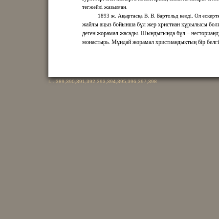
тегжейлі жазылған.
1893 ж. Ақыртасқа В. В. Бартольд келді. Ол ескерт
жайлы аңыз бойынша бұл жер христиан құрылысы бол
деген жорамал жасады. Шындығында бұл – несториан
монастырь. Мұндай жорамал христиандықтың бір белгі
I
...,
389
,
390
,
391
,
392
,
393
,
394
,
395
,
396
,
397
,
398