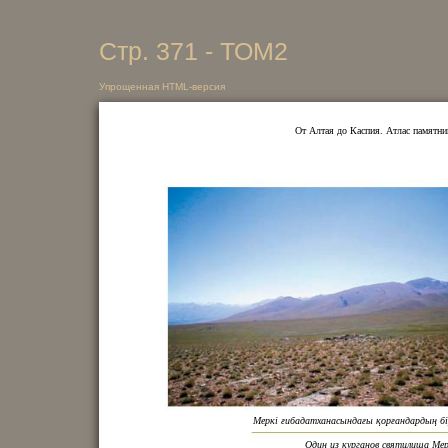
Стр. 371 - ТОМ2
Упрощенная HTML-версия
От Алтая до Каспия. Атлас памятни
Меркі ғибадатханасындағы қорғандардың бі
Один из курганов святилища Ме