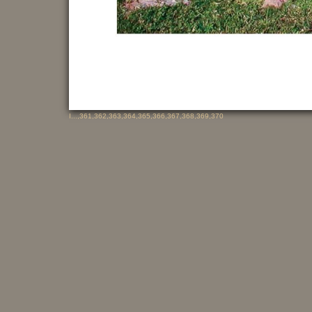
I
...,
361
,
362
,
363
,
364
,
365
,
366
,
367
,
368
,
369
,
370