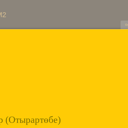
М2
О
р (Отырартөбе)