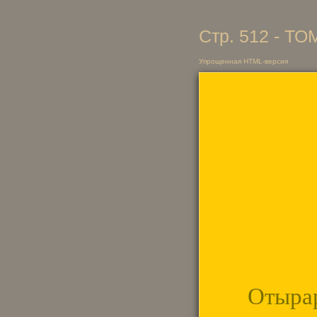
Стр. 512 - ТО
Упрощенная HTML-версия
Отыра