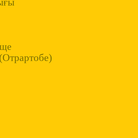
ығы
ище
(Отрартобе)