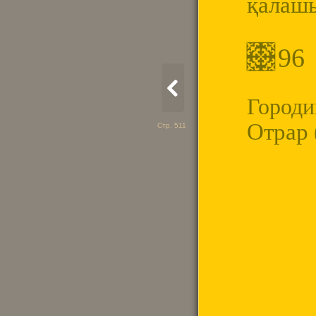
қалаш
96
Город
Отрар 
Стр. 511