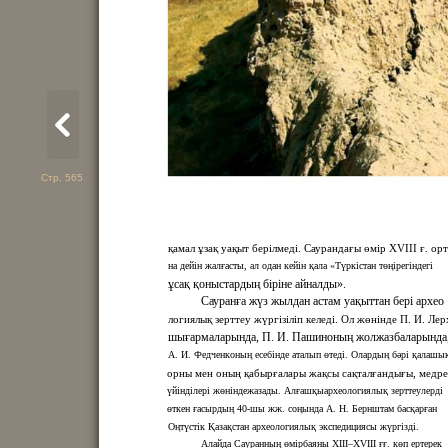
Стр. 565
қамал ұзақ уақыт берілмеді. Саурандағы өмір XVIII ғ. ор
на дейін жалғасты, ал одан кейін қала «Түркістан төңірегіндегі
ұсақ қоныстардың біріне айналды».
Сауранға жүз жылдан астам уақыттан бері ар­хео­
логиялық зерттеу жүргізіліп келеді. Ол жөнінде П. И. Ле
шығармаларында, П. И. Пашиноның жолжазбаларында
А. И. Федченконың есебінде аталып өтеді. Олардың бәрі қалашы
орны мен оның қабырғалары жақсы сақталғандығы, медре
үйінділері жөніндежазады. Алғашқыархеологиялық зерттеулерді
өткен ғасырдың 40-шы жж. соңында А. Н. Бернштам басқарған
Оңтүстік Қазақстан археологиялық экспедициясы жүргізді.
Алайда Сауранның өмірбаяны XIII–XVIII ғғ. көп ертерек