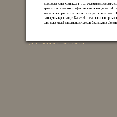
басталады. Оны Қазақ КСР ҒА Ш. Уәлиханов атындағы та
археология және этнография институтының ескерткішт
жинағының археологиялық экспедициясы анықтаған. 
қатысушылары қазіргі Қаратөбе қалашығының орнына
шығысқа қарай үш шақырым жерде бастапқыда Саура
I
...,
556
,
557
,
558
,
559
,
560
,
561
,
562
,
563
,
564
,
565