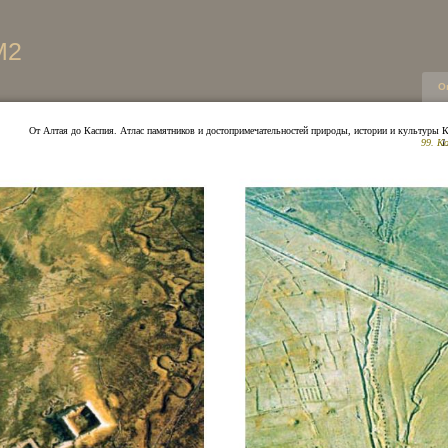
М2
О
От Алтая до Каспия. Атлас памятников и достопримечательностей природы, истории и культуры К
99. К
1