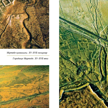
Міртөбе қалашығы. XV–XVII ғасырлар
Городище Миртобе. XV–XVII века