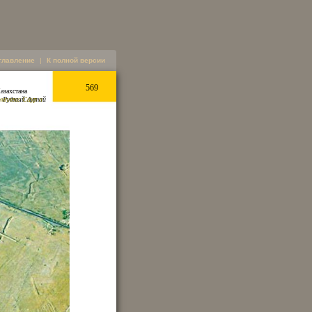
главление
|
К полной версии
569
азахстана
омплекс Саур н
. Рудный Алтай