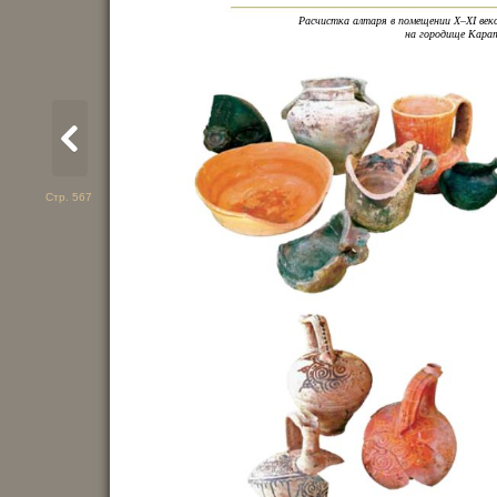
Расчистка алтаря в помещении X–XI век
на городище Кара
Стр. 567