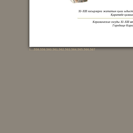
ХІ–ХІІІ ғасырларға жататын қыш ыдыст
Қаратөбе қалаш
Керамические сосуды XI–XIII ве
Городище Кара
I
...,
558
,
559
,
560
,
561
,
562
,
563
,
564
,
565
,
566
,
567