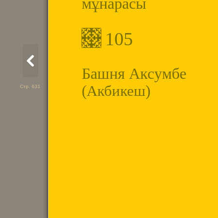
мұнарасы
105
Башня Аксумбе
(Акбикеш)
Стр. 631