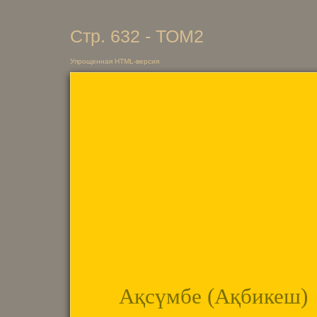
Стр. 632 - ТОМ2
Упрощенная HTML-версия
Ақсүмбе (Ақбикеш)