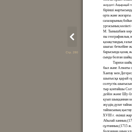
жердегі Аңырақай т
бірінші жартысында
орта және жоғарғы 
салаларының бойын
ургасының көлікті «
М. Тынышбаев көрс
пы географиялық 
қазақстандық ғалы
шығыс беткейіне жа
барысында қазақ ж
Стр. 280
сында болған шайқ
Тарихи шайқ
был және Алматы 
Хантау мен Дегерес
шығысқа қарай о
солтүстік-шығысын
тыр қонтайшы Солт
дейін және Шу-І
қуып шыққаннан ке
жүздің дулат тайп
тайпасының қыстау
ХVІІІ ғ. екінші жа
Абылай ханның (17
сұлтанның (1715 ж.
болғаннан оның ұл