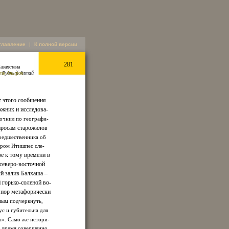
главление
|
К полной версии
281
азахстана
сть Анырак
. Рудный Алтай
т этого сообщения
жник и исследова-
очнил по географи-
просам старожилов
редшественника об
ером Итишпес сле-
ое к тому времени в
 северо-восточной
й залив Балхаша –
 горько-соленой во-
х пор метафорически
мым подчеркнуть,
ус и губительна для
ка». Само же истори-
о время совершенно