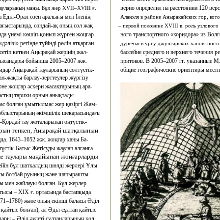
верно определил на расстоянии 120 верс
ауларының маңы. Бұл жер ХVІІ–ХVІІІ ғ.
 Еділ-Орал өзен аралығы мен Іленің
Алаколя в районе Аныракайских гор, кот
ағыстарында, сондай-ақ оның сол жақ
– первой половине XVIII в. роль узлового
да үнемі көшіп-қонып жүрген жоңғар
ного транспортного «коридора» из Вол
дәлізі» ретінде түйінді рөлін атқарған.
дуречья в ургу джунгарских ханов, пост
етіп кеткен Аңырақай жерінің жал-
бассейне среднего и верхнего течения р
нысандары бойынша 2005–2007 жж.
притоков. В 2005–2007 гг. указанные
мдар Аңырақай тауларының солтүстік-
общие географические ориентиры местн
н-жақты барлау-зерттеулер жүргізу
әне жоңғар әскери жасақтарының ара-
астың тарихи орнын анықтады.
ас болған ұмытылмас жер қазіргі Жам-
облыстарының әкімшілік шекарасындағы
-Қордай тау жоталарынан оңтүстік-
рын тепкен, Аңырақай шатқалының
да. 1643–1652 жж. жоңғар ханы Ба-
үстік-Батыс Жетісуды жаулап алғанға
ле таулары маңайынан жоңғарларды
йін бұл шатқалдың шөлді жерлері Ұлы
асы ботбай руының және шапырашты
ы мен жайлауы болған. Бұл жерлер
ртысы – ХІХ ғ. ортасында бастапқыда
71–1780) және оның екінші баласы Әділ
 қайтыс болған), ал Әділ сұлтан қайтыс
дары – Әділ әулеті сұлтандарының қол