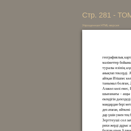
Стр. 281 - ТО
Упрощенная HTML-версия
географиялық карт
мәліметтер бойынш
туралы өзінің ал
анықтап тексерді. 
айтқан Итішпес көл
танымал болған,
Алакөл көлі емес,
шығанағы – ащы 
екендігін дәлелдеді
мандардан бері ме
деп атаған, өйткен
дар үшін умен тең 
Зерттеуші сол за
рихи жерді дұрыс 
болған орын Алакө