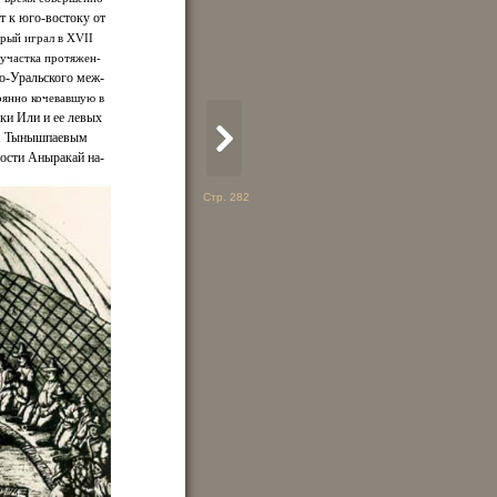
т к юго-востоку от
орый играл в XVII
 участка протяжен-
го-Уральского меж-
оянно кочевавшую в
еки Или и ее левых
 М. Тынышпаевым
ости Аныракай на-
Стр. 282