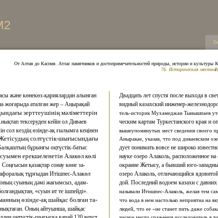
М2
О
От Алтая до Каспия. Атлас памятников и достопримечательностей природы, истории и культуры К
76. Историческая местно
1
асы және көнекөз-қариялардан алынған
Двадцать лет спустя после выхода в све
а жоғарыда аталған жер – Аңырақай
видный казахский инженер-железнодоро
дындағы зерттеушінің мәліметтерін
тель-историк Мухамеджан Тынышпаев ут
Анықтап тексеруден кейін ол Диваев
ческим картам Туркестанского края и о
ін сол кездің өзінде-ақ ғылымға кеңінен
вышеупомянутых мест сведения своего п
 Жетісудың солтүстік-шығысындағы
Аныракае, указав, что под диваевским оз
 Балқаштың бұрынғы оңтүстік-батыс
дует понимать вовсе не широко известн
суымен ерекшеленетін Алакөл көлі
науке озеро Алаколь, расположенное на
. Соңғысын қазақтар сонау көне за-
окраине Жетысу, а бывший юго-западны
тафоралық тұрғыдан Итішпес-Алакөл
озеро Алаколь, отличающийся ядовитой
і оның суының дәмі жағымсыз, адам-
дой. Последний водоем казахи с давни
болғандықтан, «суын ит те ішпейді».
называли Итишпес-Алаколь, желая тем са
манның өзінде-ақ шайқас болған та-
что вода в нем настолько неприятна на вк
анықтаған. Оның айтуынша, шайқас
людей, что ее «не станет пить даже соба
лден оңтүстік-шығысқа қарай 120 верст
ческое место сражения исследователь в т