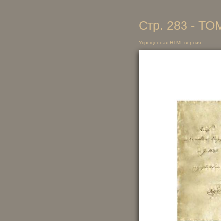
Стр. 283 - ТО
Упрощенная HTML-версия