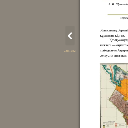
А. И. Шренкті
Страни
облысының Верный 
құрамына кірген.
Қазақ-жоңға
шектері — оңтүсті
тілімделген Аңырақ
Стр. 282
солтүстік-шығысы –