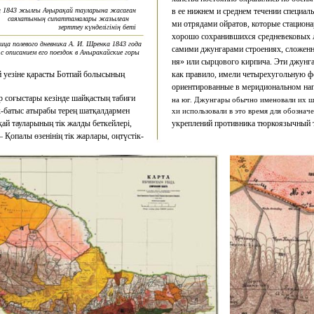
ң 1843 жылғы Аңырақай тауларына жасаған
в ее нижнем и среднем течении специал
саяхатының сипаттамалары жазылған
ми отрядами ойратов, которые стацион
зерттеу күнделігінің беті
хорошо сохранившихся средневековых 
ца полевого дневника А. И. Шренка 1843 года
самими джунгарами строениях, сложенн
с описанием его поездок в Аныракайские горы
ня» или сырцового кирпича. Эти джунга
уезіне қарасты Ботпай болысының
как правило, имели четырехугольную ф
ориентированные в меридиональном нап
р соғыстары кезінде шайқастың табиғи
на юг. Джунгары обычно именовали их шиб
к-батыс атырабы терең шатқалдармен
хи использовали в это время для обознач
ай тауларының тік жалды беткейлері,
укреплений противника тюркоязычный 
 Қопалы өзенінің тік жарлары, оңтүстік-