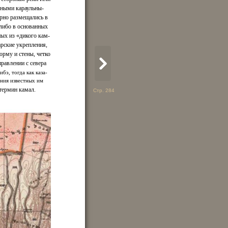
ьными караульны-
арно размещались в
либо в основанных
ых из «дикого кам-
рские укрепления,
орму и стены, четко
равлении с севера
э, тогда как каза-
ения известных им
термин камал.
Стр. 284