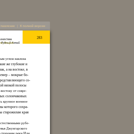
главление
|
К полной версии
283
азахстана
сть Анырак
. Рудный Алтай
ным углом наклона
акие же глубокие и
, а на востоке, в
кемер – мокрые бо-
представляющего со-
мой низкой полосы
востоку от совре-
ных солончаковых
ось крупное военное
ны которого сохра-
ны старожилам края
естественными рубе-
евья Джунгарского
м сторонам реки Или