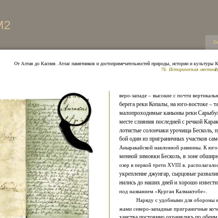
М2
О
От Алтая до Каспия. Атлас памятников и достопримечательностей природы, истории и культуры К
76. Историческая местно
1
веро-западе – высокие с почти вертикаль
берега реки Копалы, на юго-востоке – т
малопроходимые каньоны реки Сарыбулак
месте слияния последней с речкой Кара
лотистые солончаки урочища Бесколь, 
бой один из приграничных участков са
Аныракайской наклонной равнины. К юго-
менной зимовки Бесколь, в зоне обшир
озер в первой трети XVIII в. располагал
укрепление джунгар, сырцовые развали
нились до наших дней и хорошо извест
под названием «Курган Калмактобе».
Наряду с удобными для обороны 
жами северо-западные приграничные коч
ханства постоянно охранялись по обеи