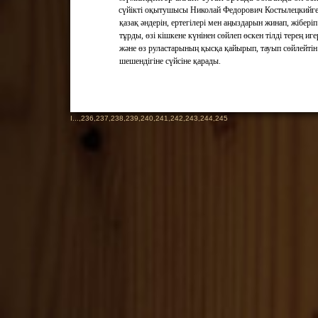
сүйікті оқытушысы Николай Федорович Костылецкийг
қазақ әндерін, ертегілері мен аңыздарын жинап, жіберіп
тұрды, өзі кішкене күнінен сөйлеп өскен тілді терең иге
және өз руластарының қысқа қайырып, тауып сөйлейтін
шешендігіне сүйсіне қарады.
I
...,
236
,
237
,
238
,
239
,
240
,
241
,
242
,
243
,
244
,
245