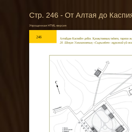
Стр. 246 - От Алтая до Каспи
Упрощенная HTML-версия
246
Алтайдан Каспийге дейін. Қазақстанның табиғи, тарихи 
20. Шоқан Уәлихановтың «Сырымбет» мұражай-үй-ж
с