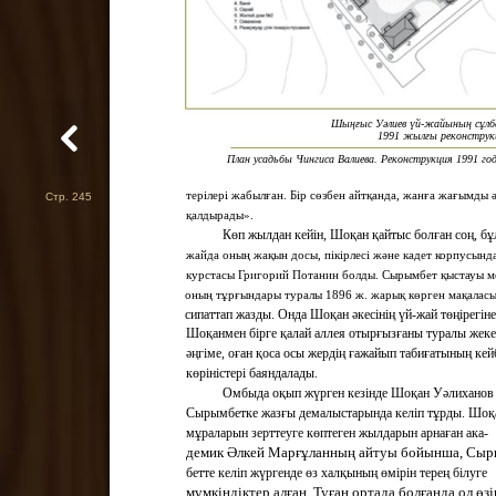
Шыңғыс Уәлиев үй-жайының сұлб
1991 жылғы реконструк
План усадьбы Чингиса Валиева. Реконструкция 1991 го
терілері жабылған. Бір сөзбен айтқанда, жанға жағымды 
Стр. 245
қалдырады».
Көп жылдан кейін, Шоқан қайтыс болған соң, бұ
жайда оның жақын досы, пікірлесі және кадет корпусынд
курстасы Григорий Потанин болды. Сырымбет қыстауы м
оның тұрғындары туралы 1896 ж. жарық көрген мақалас
сипаттап жазды. Онда Шоқан әкесінің үй-жай төңірегіне
Шоқанмен бірге қалай аллея отырғызғаны туралы жеке
әңгіме, оған қоса осы жердің ғажайып табиғатының кей
көріністері баяндалады.
Омбыда оқып жүрген кезінде Шоқан Уәлиханов
Сырымбетке жазғы демалыстарында келіп тұрды. Шоқ
мұраларын зерттеуге көптеген жылдарын арнаған ака-
демик Әлкей Марғұланның айтуы бойынша, Сыр
бетте келіп жүргенде өз халқының өмірін терең білуге
мүмкіндіктер алған. Туған ортада болғанда ол өзі