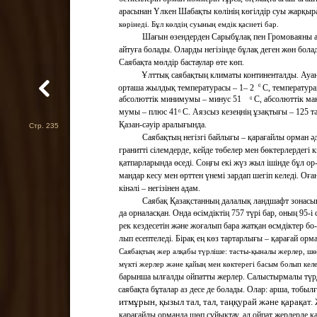
арасынан Үлкен Шабақты көлінің көгілдір суы жарқыр
көрінеді. Бұл көлдің суының емдік қасиеті бар.
Шағын өзендерден Сарыбұлақ пен Громоваяны 
айтуға болады. Оларды негізінде бұлақ деген жөн бола
Саябақта мөлдір бастаулар өте көп.
Ұлттық саябақтың климаты континенталды. Ауа
орташа жылдық температурасы – 1– 2
0
С, температур
абсолюттік минимумы – минус 51
С, абсолюттік ма
0
мумы – плюс 41
С. Аязсыз кезеңнің ұзақтығы – 125 тә
0
Қазан-сәуiр аралығында.
Стр. 235
Саябақтың негiзгi байлығы – қарағайлы орман ә
граниттi сiлемдерде, кейде төбелер мен бөктерлердегi 
қатпарларында өседі. Соңғы екі жүз жыл ішінде бұл ор
мандар кесу мен өрттен үнемі зардап шегіп келеді. Оға
кінәлі – негізінен адам.
Саябақ Қазақстанның далалық ландшафт зонасы
да орналасқан. Онда өсімдіктің 757 түрі бар, оның 95-і 
рек кездесетін және жоғалып бара жатқан өсмдіктер бо-
лып есептеледі. Бірақ ең көз тартарлығы – қарағай орм
Саябақтың жер алқабы түрліше: тасты-қыналы жерлер, шө
мүкті жерлер және қайың мен көктерегі басым болып келе
барынша ылғалды ойпатты жерлер. Салыстырмалы түр
саябақта бұталар аз десе де болады. Олар: арша, тобыл
итмұрын, қызыл тал, тал, таңқурай және қарақат.
қарағайлы орманда шөп сұйықтау, ал ойпат жерлерде қ