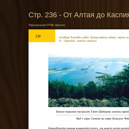
Стр. 236 - От Алтая до Каспи
Упрощенная HTML-версия
236
Алтайдан Каспийге дейін. Қазақстанның табиғи, тарихи 
19. «Бурабай» табиғи саябағы
Көкше тауынан түсірілген Үлкен Шабақты көлінің көріні
Вид с горы Синюха на озеро Большое Чеб
беткейлерін орман көмкеріп тұрса, оң жақта ағаш-ағаш