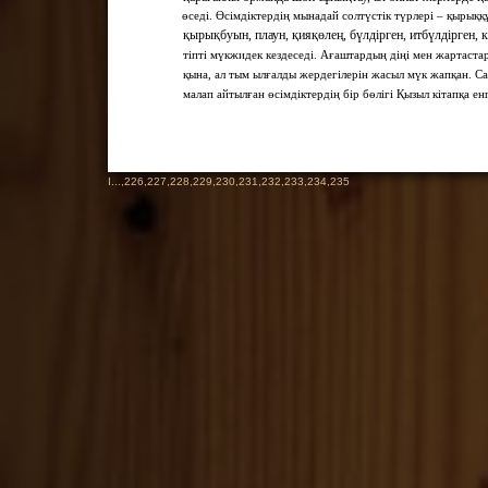
өседі. Өсімдіктердің мынадай солтүстік түрлері – қырыққ
қырықбуын, плаун, қияқөлең, бүлдірген, итбүлдірген, 
тіпті мүкжидек кездеседі. Ағаштардың діңі мен жартаста
қына, ал тым ылғалды жердегілерін жасыл мүк жапқан. Са
малап айтылған өсімдіктердің бір бөлігі Қызыл кітапқа ен
I
...,
226
,
227
,
228
,
229
,
230
,
231
,
232
,
233
,
234
,
235