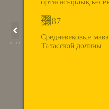
ортағасырлық кесе
87
Средневековые мавз
Таласской долины
Стр. 417