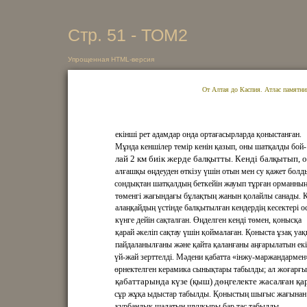
Стр. 51 - ТОМ2
Упрощенная HTML-версия
От Алтая до Каспия. Атлас памятни
екінші рет адамдар онда ортағасырларда қоныстанған.
Мұнда кеншілер темір кенін қазып, оны шатқалды бой-
лай 2 км биік жерде балқытты. Кенді балқытып, 
алғашқы өңдеуден өткізу үшін отын мен су қажет болд
сондықтан шатқалдың беткейін жауып тұрған орманны
төменгі жағындағы бұлақтың жанын қолайлы санады. 
алаңқайдың үстінде балқытылған кендердің кесектері о
күнге дейін сақталған. Өңделген кенді төмен, қонысқа
қарай әкеліп сақтау үшін қоймалаған. Қоныста ұзақ уа
пайдаланылғаны және қайта қаланғаны аңғарылатын екі
үй-жай зерттелді. Мәдени қабатта «інжу-маржандармен
өрнектелген керамика сынықтары табылды; ал жоғарғы
қабаттарында күзе (қыш) дөңгелекте жасалған қар
сұр жұқа ыдыстар табылды. Қоныстың шығыс жағынан
құрбандық шалатын шұңқыры бар тас табылды.