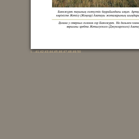
Баянжүрек тауының солтүстік баурайындағы алқап. Артқ
көріністе Жетісу (Жоңғар) Алатауы жоталарының шыңдар
Долина у северных склонов гор Баянжурек. На дальнем план
вершины хребта Жетысуского (Джунгарского) Алата
I
...,
41
,
42
,
43
,
44
,
45
,
46
,
47
,
48
,
49
,
50