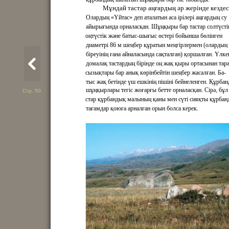
Мұндай тастар аңғардың әр жерінде кездес
Олардың «Үйтас» деп аталатын аса ірілері аңғардың су
айырығында орналасқан. Шұңқыры бар тастар солтүсті
оңтүстік және батыс-шығыс өстері бойынша бөлінген
диаметрі 86 м шеңбер құратын меңгірлермен (олардың 
біреуінің ғана айналасында сақталған) қоршалған. Үлке
домалақ тастардың бірінде оң жақ қыры ортасынан тар
сызықтары бар анық көрінбейтін шеңбер жасалған. Ба-
тыс жақ бетінде үш ешкінің пішіні бейнеленген. Құрба
шұңқырлары тегіс жоғарғы бетте орналасқан. Сірә, бұл
Стр. 50
стар құрбандық малының қаны мен сүті сияқты құрбан
тағамдар қоюға арналған орын болса керек.